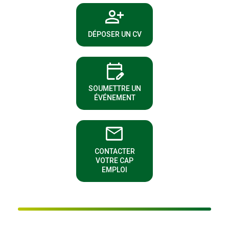
person_add
(NOUVELLE FENÊTRE)
DÉPOSER UN CV
edit_calendar
(NOUVELLE FENÊTRE)
SOUMETTRE UN
ÉVÉNEMENT
email
CONTACTER
(NOUVELLE FENÊTRE)
VOTRE CAP
EMPLOI