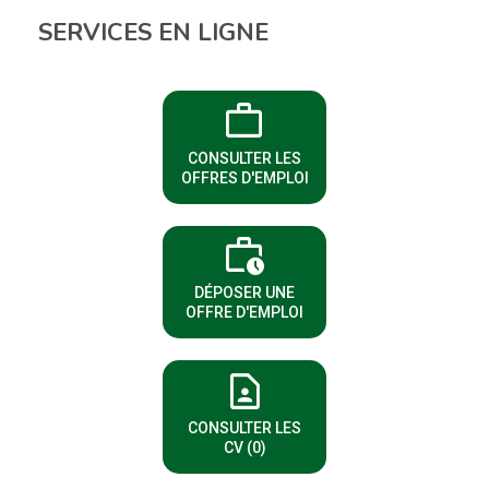
SERVICES EN LIGNE
work
(NOUVELLE FENÊTRE)
CONSULTER LES
OFFRES D'EMPLOI
work_history
(NOUVELLE FENÊTRE)
DÉPOSER UNE
OFFRE D'EMPLOI
contact_page
(NOUVELLE FENÊTRE)
CONSULTER LES
CV (0)