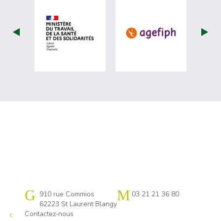
visiter les site de Ministère du travail (
visiter les si
Cap emploi Pas-de-Calais centre
910 rue Commios
03 21 21 36 80
62223 St Laurent Blangy
Contactez-nous