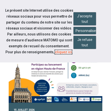
Accéder à notre page Facebook
Accéder à notre page Linkedin
Accéder à notre page Twitter
Accéder à notre page Citykomi
Aller à la navigation
Le présent site Internet utilise des cookies
Aller au contenu
J'accepte
réseaux sociaux pour vous permettre de
tout
partager du contenu de notre site sur les
réseaux sociaux et visionner des vidéos.
Personnaliser
Par ailleurs, nous utilisons des cookies
Je refuse
de mesure d’audience MATOMO qui sont
tout
CAP EMPLOI PAS-DE-CALAIS CENTRE
exempts de recueil du consentement.
Pour plus de renseignements,
cliquez ici
.
À la une
15 JUILLET 2026