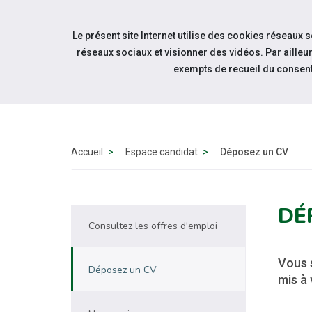
Accéder à notre page Facebook
Accéder à notre page Linkedin
Accéder à notre page Twitter
Accéder à notre page Citykomi
Aller à la navigation
Le présent site Internet utilise des cookies réseaux 
Aller au contenu
réseaux sociaux et visionner des vidéos. Par aill
exempts de recueil du consen
QUI SOMM
NOUS ?
Accueil
Espace candidat
Déposez un CV
DÉ
Consultez les offres d'emploi
Vous 
Déposez un CV
mis à 