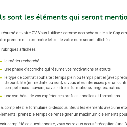
s sont les éléments qui seront mentio
n résumé de votre CV. Vous l’utilisez comme accroche sur le site Cap em
otre prénom et la première lettre de votre nom seront affichés.
s rubriques affichées :
le métier recherché
une phase d’accroche qui résume vos motivations et atouts
le type de contrat souhaité : temps plein ou temps partiel (avec préc
disponibilité (immédiate ou non), si vous êtes intéressés par un cont
compétences : savoirs, savoir-être, informatique, langues, autres
une synthèse de vos expériences professionnelles et formations
la, complétez le formulaire ci-dessous. Seuls les éléments avec une étoi
éléments : prenez le temps de renseigner un maximum d'éléments pour 
voir complété ce questionnaire, vous verrez un accusé réception (une f