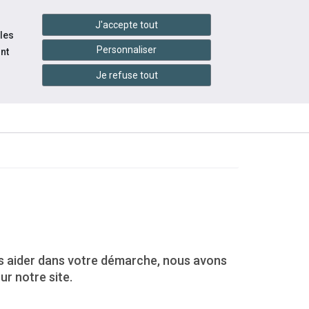
handshake
essibilité
Services en ligne
J'accepte tout
 les
Personnaliser
nt
Je refuse tout
INFOS
CONTACTEZ-
ÉVÉNEMENTS
RATIQUES
NOUS
s aider dans votre démarche, nous avons
ur notre site.