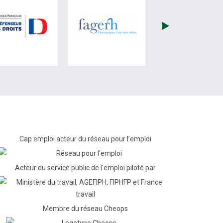
re)
site de France Travail (nouvelle fenêtre)
visiter les site de Défenseur des droits (nouvelle fenêtr
visiter les site de Fagerh (
Cap emploi acteur du réseau pour l’emploi
Acteur du service public de l'emploi piloté par
Membre du réseau Cheops