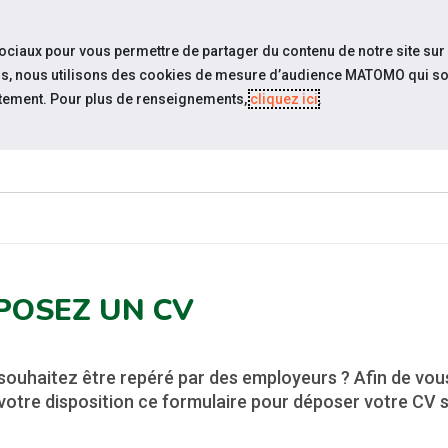
travel_explore
settings_accessibility
Sites du réseau
Acc
sociaux pour vous permettre de partager du contenu de notre site sur
eurs, nous utilisons des cookies de mesure d’audience MATOMO qui so
tement. Pour plus de renseignements,
cliquez ici
.
ES-
ESPACE
ESPACE
ACTUALITÉS
CANDIDAT
EMPLOYEUR
P
POSEZ UN CV
souhaitez être repéré par des employeurs ? Afin de vou
votre disposition ce formulaire pour déposer votre CV s