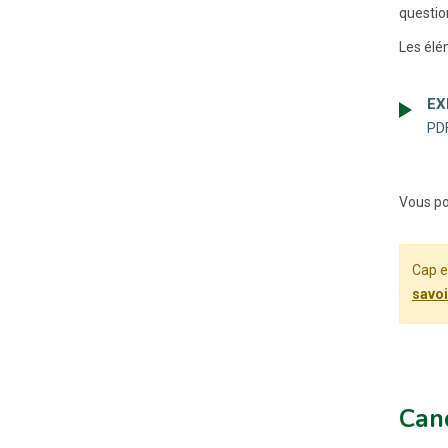
questio
Les élém
EX
PDF
Vous po
Cap e
savoi
Can