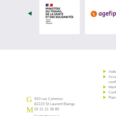
visiter les site de Minist
Aide
Acce
conf
Ment
Cont
Plan
Cap emploi Pas-de-Calais centre
910 rue Commios
62223 St Laurent Blangy
03 21 21 36 80