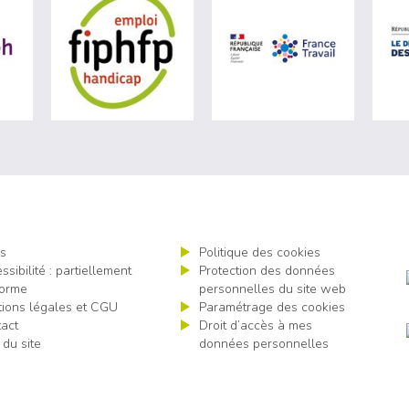
ère du travail (nouvelle fenêtre)
visiter les site de Agefiph (nouvelle fenêtre)
visiter les site de Fiphfp (nouvelle fenêt
visiter les 
s
Politique des cookies
ssibilité : partiellement
Protection des données
orme
personnelles du site web
ions légales et CGU
Paramétrage des cookies
act
Droit d’accès à mes
 du site
données personnelles