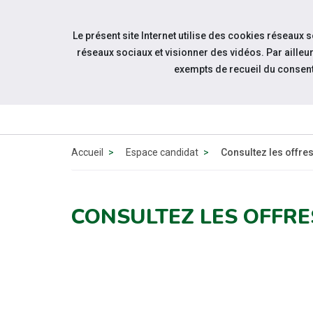
Accéder à notre page Facebook
Accéder à notre page Linkedin
Accéder à notre page Twitter
Accéder à notre page Citykomi
Aller à la navigation
Le présent site Internet utilise des cookies réseaux 
Aller au contenu
réseaux sociaux et visionner des vidéos. Par aill
exempts de recueil du consen
QUI SOMM
NOUS ?
Accueil
Espace candidat
Consultez les offre
CONSULTEZ LES OFFRE