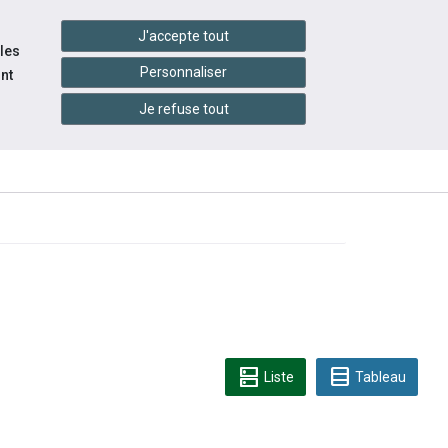
handshake
essibilité
Services en ligne
J'accepte tout
 les
Personnaliser
nt
Je refuse tout
INFOS
CONTACTEZ-
ÉVÉNEMENTS
RATIQUES
NOUS
dns
table_rows
Liste
Tableau