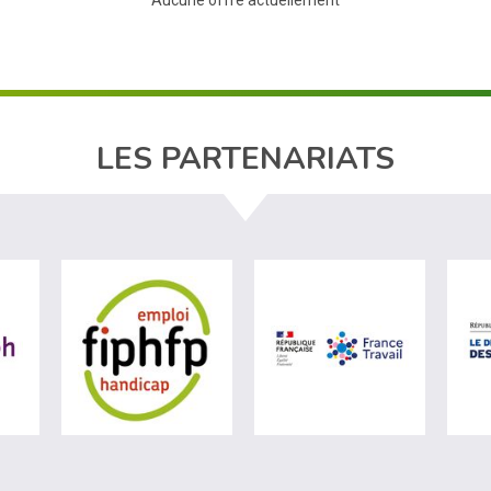
Aucune offre actuellement
LES PARTENARIATS
ère du travail (nouvelle fenêtre)
visiter les site de Agefiph (nouvelle fenêtre)
visiter les site de Fiphfp (nouvelle fenêt
visiter les 