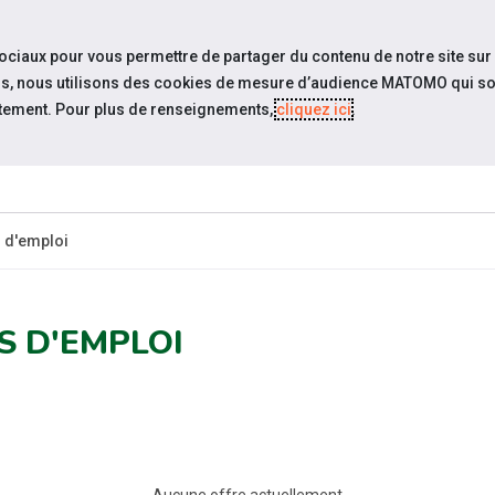
travel_explore
settings_accessibility
Sites du réseau
Acc
sociaux pour vous permettre de partager du contenu de notre site sur
eurs, nous utilisons des cookies de mesure d’audience MATOMO qui so
tement. Pour plus de renseignements,
cliquez ici
.
ES-
ESPACE
ESPACE
ACTUALITÉS
CANDIDAT
EMPLOYEUR
P
s d'emploi
S D'EMPLOI