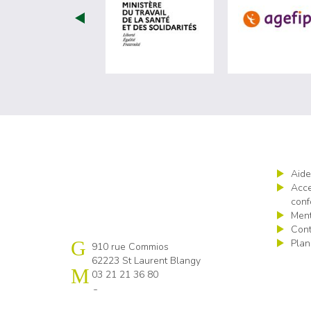
visiter les site de Ministèr
Aide
Acce
conf
Ment
Cont
Plan
Cap emploi Pas-de-Calais centre
910 rue Commios
62223 St Laurent Blangy
03 21 21 36 80
Contactez-nous