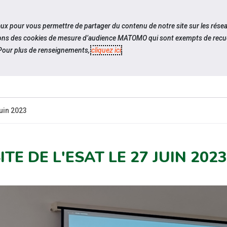
travel_explore
settings_accessibility
Sites du réseau
Acc
iaux pour vous permettre de partager du contenu de notre site sur les rése
ilisons des cookies de mesure d’audience MATOMO qui sont exempts de recue
our plus de renseignements,
cliquez ici
.
ES-
ESPACE
ESPACE
ACTUALITÉS
CANDIDAT
EMPLOYEUR
P
juin 2023
ITE DE L'ESAT LE 27 JUIN 2023