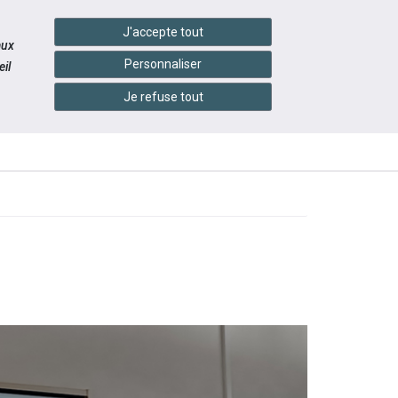
handshake
essibilité
Services en ligne
J'accepte tout
aux
Personnaliser
il
Je refuse tout
INFOS
CONTACTEZ-
ÉVÉNEMENTS
RATIQUES
NOUS