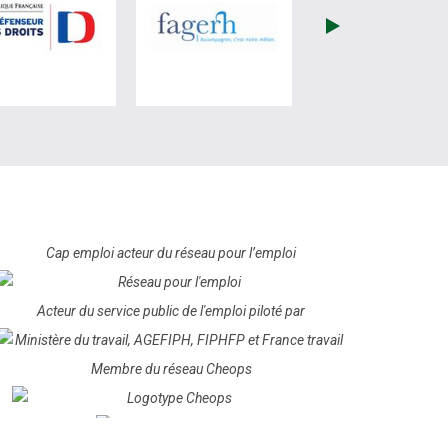
ite de France Travail (nouvelle fenêtre)
visiter les site de Défenseur des droits (nouvelle fenêtre)
visiter les site de Fagerh (no
Cap emploi acteur du réseau pour l’emploi
Acteur du service public de l'emploi piloté par
Membre du réseau Cheops