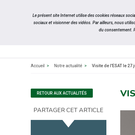
Accéder à notre page Facebook
Accéder à notre page Linkedin
Accéder à notre page Twitter
Accéder à notre page Citykomi
Aller à la navigation
Le présent site Internet utilise des cookies réseaux soc
Aller au contenu
sociaux et visionner des vidéos. Par ailleurs, nous ut
du consentement. P
QUI SOMM
NOUS ?
Accueil
Notre actualité
Visite de l'ESAT le 27 
VIS
RETOUR AUX ACTUALITÉS
PARTAGER CET ARTICLE