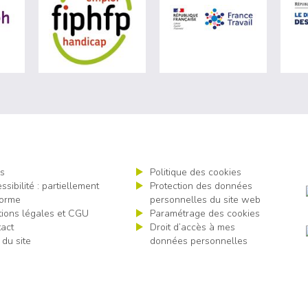
e du travail (nouvelle fenêtre)
visiter les site de Agefiph (nouvelle fenêtre)
visiter les site de Fiphfp (nouvelle fenêtre)
visiter les s
s
Politique des cookies
ssibilité : partiellement
Protection des données
orme
personnelles du site web
ions légales et CGU
Paramétrage des cookies
act
Droit d’accès à mes
 du site
données personnelles