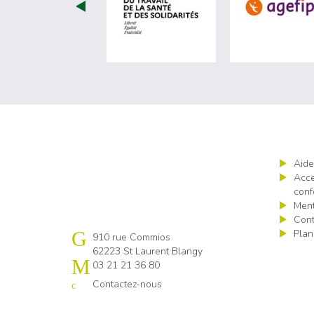
visiter les site de Minist
Aide
Acce
conf
Ment
Cont
Plan
Cap emploi Pas-de-Calais centre
910 rue Commios
62223 St Laurent Blangy
03 21 21 36 80
Contactez-nous