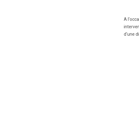
A l'occ
interve
d'une di