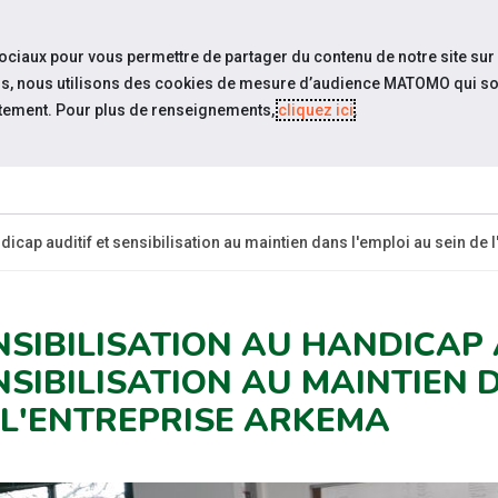
travel_explore
settings_accessibility
Sites du réseau
Acc
sociaux pour vous permettre de partager du contenu de notre site sur
eurs, nous utilisons des cookies de mesure d’audience MATOMO qui so
tement. Pour plus de renseignements,
cliquez ici
.
ES-
ESPACE
ESPACE
ACTUALITÉS
CANDIDAT
EMPLOYEUR
P
dicap auditif et sensibilisation au maintien dans l'emploi au sein de
NSIBILISATION AU HANDICAP 
NSIBILISATION AU MAINTIEN 
 L'ENTREPRISE ARKEMA