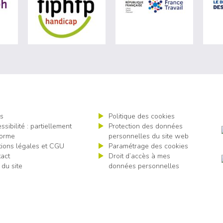
ère du travail (nouvelle fenêtre)
visiter les site de Agefiph (nouvelle fenêtre)
visiter les site de Fiphfp (nouvelle fenêt
visiter les 
s
Politique des cookies
ssibilité : partiellement
Protection des données
orme
personnelles du site web
ions légales et CGU
Paramétrage des cookies
act
Droit d’accès à mes
 du site
données personnelles