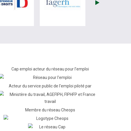
re)
site de France Travail (nouvelle fenêtre)
visiter les site de Défenseur des droits (nouvelle fenêtr
visiter les site de Fagerh (
Cap emploi acteur du réseau pour l’emploi
Acteur du service public de l'emploi piloté par
Membre du réseau Cheops