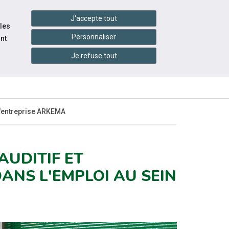
handshake
essibilité
Services en ligne
J'accepte tout
 les
Personnaliser
nt
Je refuse tout
INFOS
CONTACTEZ-
ÉVÉNEMENTS
RATIQUES
NOUS
 l'entreprise ARKEMA
AUDITIF ET
DANS L'EMPLOI AU SEIN