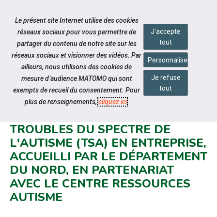
Accéder à notre page Facebook
Accéder à notre page Linkedin
Accéder à notre page Twitter
Accéder à notre page Citykomi
Aller à la navigation
Le présent site Internet utilise des cookies
Aller au contenu
J'accepte
réseaux sociaux pour vous permettre de
tout
partager du contenu de notre site sur les
réseaux sociaux et visionner des vidéos. Par
Personnaliser
ailleurs, nous utilisons des cookies de
Je refuse
mesure d’audience MATOMO qui sont
Notre actualité
tout
exempts de recueil du consentement. Pour
[SEEPH 2024] CINÉ-DÉBAT DÉDIÉ
plus de renseignements,
cliquez ici
.
À LA THÉMATIQUE DES
TROUBLES DU SPECTRE DE
L'AUTISME (TSA) EN ENTREPRISE,
ACCUEILLI PAR LE DÉPARTEMENT
DU NORD, EN PARTENARIAT
AVEC LE CENTRE RESSOURCES
AUTISME