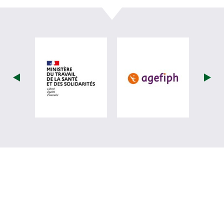
visiter les site de Ministère du travail (nou
visiter les sit