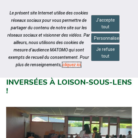
Accéder à notre page Facebook
Accéder à notre page Linkedin
Accéder à notre page Twitter
Accéder à notre page Citykomi
Aller à la navigation
Le présent site Internet utilise des cookies
Aller au contenu
J'accepte
réseaux sociaux pour vous permettre de
tout
partager du contenu de notre site sur les
réseaux sociaux et visionner des vidéos. Par
Personnaliser
ailleurs, nous utilisons des cookies de
Je refuse
mesure d’audience MATOMO qui sont
Notre actualité
tout
exempts de recueil du consentement. Pour
RETOUR SUR UN ÉVÉNEMENT
plus de renseignements,
cliquez ici
.
INNOVANT : LES RENCONTRES
INVERSÉES À LOISON-SOUS-LENS
!