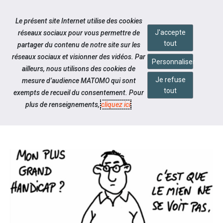
Accéder à notre page Facebook
Accéder à notre page Linkedin
Accéder à notre page Twitter
Accéder à notre page Citykomi
Aller à la navigation
Le présent site Internet utilise des cookies
Aller au contenu
J'accepte
réseaux sociaux pour vous permettre de
tout
partager du contenu de notre site sur les
réseaux sociaux et visionner des vidéos. Par
Personnaliser
ailleurs, nous utilisons des cookies de
Je refuse
mesure d’audience MATOMO qui sont
Notre actualité
tout
exempts de recueil du consentement. Pour
RADIO MOULINS - HISTOIRES DE
plus de renseignements,
cliquez ici
.
MALADES !