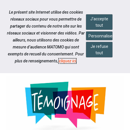
Accéder à notre page Facebook
Accéder à notre page Linkedin
Accéder à notre page Twitter
Accéder à notre page Citykomi
Aller à la navigation
Le présent site Internet utilise des cookies
Aller au contenu
J'accepte
réseaux sociaux pour vous permettre de
tout
partager du contenu de notre site sur les
réseaux sociaux et visionner des vidéos. Par
Personnaliser
ailleurs, nous utilisons des cookies de
Je refuse
mesure d’audience MATOMO qui sont
Notre actualité
tout
exempts de recueil du consentement. Pour
OCTOBRE ROSE - TÉMOIGNAGE
plus de renseignements,
cliquez ici
.