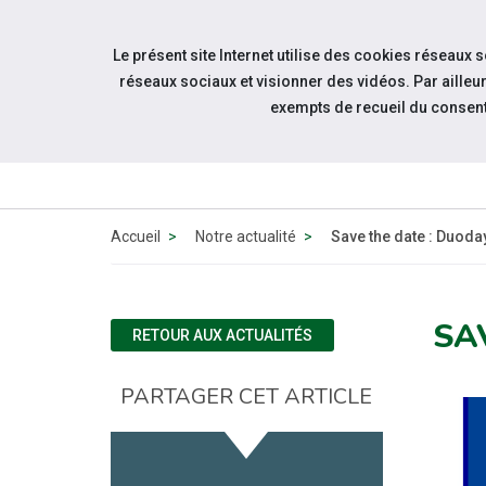
Accéder à notre page Facebook
Accéder à notre page Linkedin
Accéder à notre page Twitter
Accéder à notre page Citykomi
Aller à la navigation
Le présent site Internet utilise des cookies réseaux 
Aller au contenu
réseaux sociaux et visionner des vidéos. Par aill
exempts de recueil du consen
QUI SOMM
NOUS ?
Accueil
Notre actualité
Save the date : Duoda
SA
RETOUR AUX ACTUALITÉS
PARTAGER CET ARTICLE