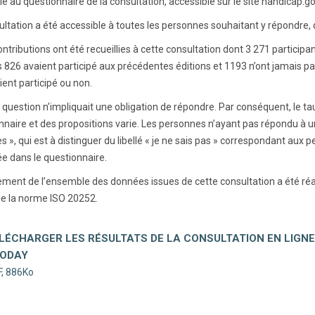
ié au questionnaire de la consultation, accessible sur le site handicap.go
ultation a été accessible à toutes les personnes souhaitant y répondre, 
ontributions ont été recueillies à cette consultation dont 3 271 partici
s 826 avaient participé aux précédentes éditions et 1193 n’ont jamais pa
aient participé ou non.
question n’impliquait une obligation de répondre. Par conséquent, le 
nnaire et des propositions varie. Les personnes n’ayant pas répondu à un
 », qui est à distinguer du libellé « je ne sais pas » correspondant aux
e dans le questionnaire.
tement de l’ensemble des données issues de cette consultation a été ré
de la norme ISO 20252.
LÉCHARGER LES RÉSULTATS DE LA CONSULTATION EN LIGNE
ODAY
, 886Ko