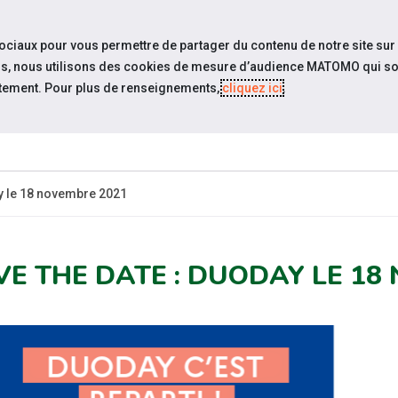
travel_explore
settings_accessibility
Sites du réseau
Acc
sociaux pour vous permettre de partager du contenu de notre site sur
eurs, nous utilisons des cookies de mesure d’audience MATOMO qui so
tement. Pour plus de renseignements,
cliquez ici
.
ES-
ESPACE
ESPACE
ACTUALITÉS
CANDIDAT
EMPLOYEUR
P
y le 18 novembre 2021
VE THE DATE : DUODAY LE 18