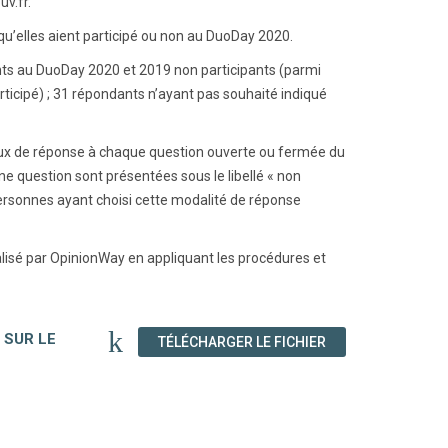
uv.fr.
qu’elles aient participé ou non au DuoDay 2020.
pants au DuoDay 2020 et 2019 non participants (parmi
rticipé) ; 31 répondants n’ayant pas souhaité indiqué
taux de réponse à chaque question ouverte ou fermée du
e question sont présentées sous le libellé « non
 personnes ayant choisi cette modalité de réponse
alisé par OpinionWay en appliquant les procédures et
 SUR LE
(NOUVELLE FENÊT
TÉLÉCHARGER LE FICHIER