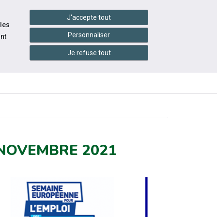
handshake
essibilité
Services en ligne
J'accepte tout
 les
Personnaliser
nt
Je refuse tout
INFOS
CONTACTEZ-
ÉVÉNEMENTS
RATIQUES
NOUS
 NOVEMBRE 2021