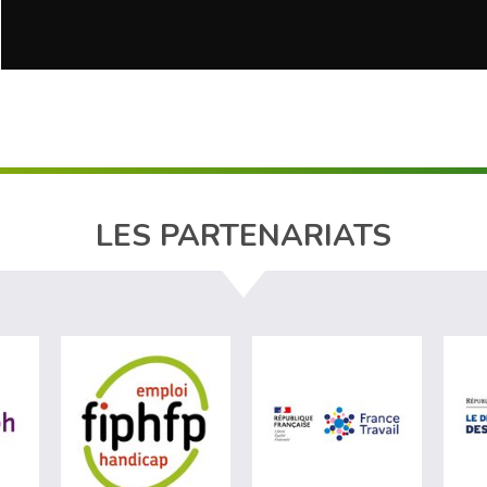
LES PARTENARIATS
ère du travail (nouvelle fenêtre)
visiter les site de Agefiph (nouvelle fenêtre)
visiter les site de Fiphfp (nouvelle fenêt
visiter les 