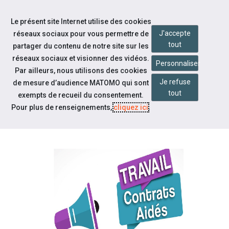
Accéder à notre page Facebook
Accéder à notre page Linkedin
Accéder à notre page Twitter
Accéder à notre page Citykomi
Aller à la navigation
Le présent site Internet utilise des cookies
Aller au contenu
J'accepte
réseaux sociaux pour vous permettre de
tout
partager du contenu de notre site sur les
réseaux sociaux et visionner des vidéos.
Personnaliser
Par ailleurs, nous utilisons des cookies
Je refuse
de mesure d’audience MATOMO qui sont
Notre actualité
tout
exempts de recueil du consentement.
PEC ET CIE, QUELLES SONT LES
Pour plus de renseignements,
cliquez ici
.
AIDES?