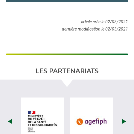
article crée le 02/03/2021
dernière modification le 02/03/2021
LES PARTENARIATS
visiter les site de Ministère du travail (
visiter les si