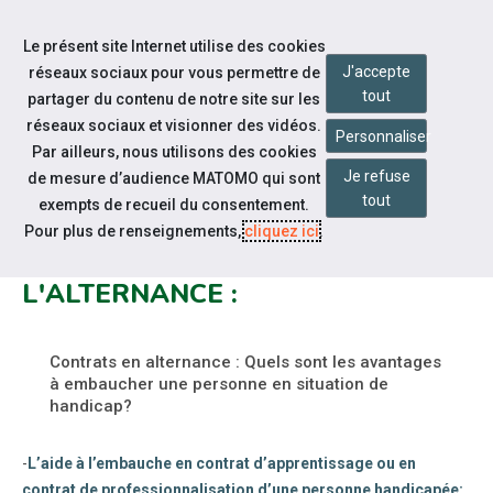
Accéder à notre page Facebook
Accéder à notre page Linkedin
Accéder à notre page Twitter
Accéder à notre page Citykomi
Aller à la navigation
Le présent site Internet utilise des cookies
Aller au contenu
J'accepte
réseaux sociaux pour vous permettre de
tout
partager du contenu de notre site sur les
réseaux sociaux et visionner des vidéos.
Personnaliser
Par ailleurs, nous utilisons des cookies
Je refuse
de mesure d’audience MATOMO qui sont
Notre actualité
tout
exempts de recueil du consentement.
LES AIDES SPÉCIFIQUES ET LES
Pour plus de renseignements,
cliquez ici
.
AIDES EXCEPTIONNELLES À
L'ALTERNANCE :
Contrats en alternance : Quels sont les avantages
à embaucher une personne en situation de
handicap?
-
L’aide à l’embauche en contrat d’apprentissage ou en
contrat de professionnalisation d’une personne handicapée: