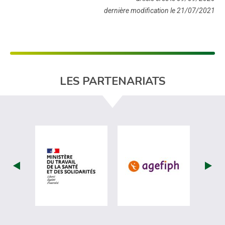
dernière modification le 21/07/2021
LES PARTENARIATS
visiter les site de Ministère du travail (
visiter les si