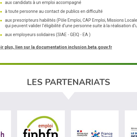
aux candidats à un emploi accompagné
à toute personne au contact de publics en difficulté
aux prescripteurs habilités (Pôle Emploi, CAP Emploi, Missions Locales
qui peuvent valider l'éligibilité d'une personne suite à la réalisation 
aux employeurs solidaires (SIAE - GEIQ - EA )
ir plus, lien sur la documentation inclusion.beta.gouv.fr
LES PARTENARIATS
e du travail (nouvelle fenêtre)
visiter les site de Agefiph (nouvelle fenêtre)
visiter les site de Fiphfp (nouvelle fenêtre)
visiter les s