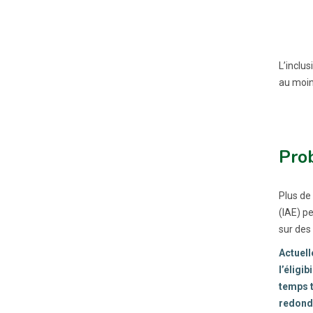
L’inclus
au moins
Pro
Plus de
(IAE) p
sur des 
Actuell
l’éligib
temps t
redonda