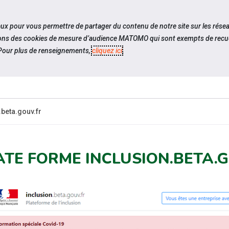
travel_explore
settings_accessibility
Sites du réseau
Acc
iaux pour vous permettre de partager du contenu de notre site sur les rése
ilisons des cookies de mesure d’audience MATOMO qui sont exempts de recue
our plus de renseignements,
cliquez ici
.
ES-
ESPACE
ESPACE
ACTUALITÉS
CANDIDAT
EMPLOYEUR
P
.beta.gouv.fr
ATE FORME INCLUSION.BETA.