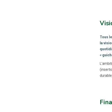
Visi
Tous le
la visi
quotidi
« guich
L'ambiti
(inserti
durable
Fina