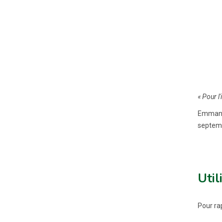
« Pour l
Emmanue
septem
Util
Pour rap