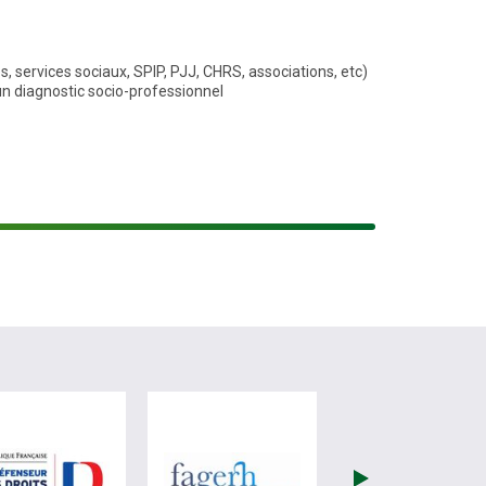
, services sociaux, SPIP, PJJ, CHRS, associations, etc)
d'un diagnostic socio-professionnel
ite de France Travail (nouvelle fenêtre)
visiter les site de Défenseur des droits (nouvelle fenêtre)
visiter les site de Fagerh (no