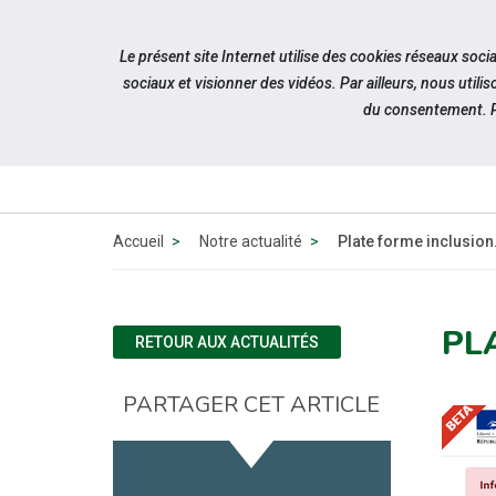
Accéder à notre page Facebook
Accéder à notre page Linkedin
Accéder à notre page Twitter
Accéder à notre page Citykomi
Aller à la navigation
Le présent site Internet utilise des cookies réseaux soc
Aller au contenu
sociaux et visionner des vidéos. Par ailleurs, nous ut
du consentement. P
QUI SOMM
NOUS ?
Accueil
Notre actualité
Plate forme inclusion
PL
RETOUR AUX ACTUALITÉS
PARTAGER CET ARTICLE