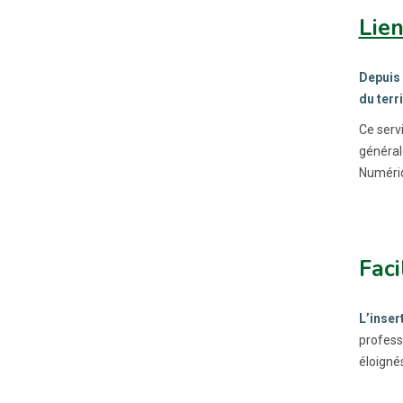
Lien
Depuis 
du terr
Ce servi
général
Numéri
Faci
L’inser
professi
éloignés