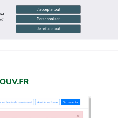
handshake
essibilité
Services en ligne
J'accepte tout
aux
Personnaliser
il
Je refuse tout
INFOS
CONTACTEZ-
ÉVÉNEMENTS
RATIQUES
NOUS
GOUV.FR