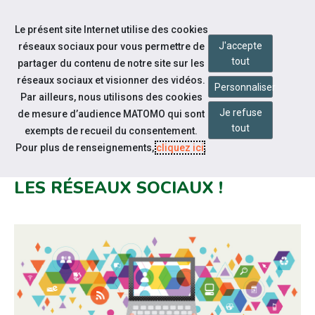
Accéder à notre page Facebook
Accéder à notre page Linkedin
Accéder à notre page Twitter
Accéder à notre page Citykomi
Aller à la navigation
Le présent site Internet utilise des cookies
Aller au contenu
J'accepte
réseaux sociaux pour vous permettre de
tout
partager du contenu de notre site sur les
réseaux sociaux et visionner des vidéos.
Personnaliser
Par ailleurs, nous utilisons des cookies
Je refuse
de mesure d’audience MATOMO qui sont
Notre actualité
tout
exempts de recueil du consentement.
LE CAP EMPLOI PAS-DE-CALAIS
Pour plus de renseignements,
cliquez ici
.
CENTRE EST MAINTENANT SUR
LES RÉSEAUX SOCIAUX !