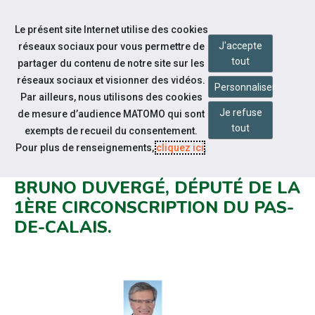
Accéder à notre page Facebook
Accéder à notre page Linkedin
Accéder à notre page Twitter
Accéder à notre page Citykomi
Aller à la navigation
Le présent site Internet utilise des cookies
Aller au contenu
J'accepte
réseaux sociaux pour vous permettre de
tout
partager du contenu de notre site sur les
réseaux sociaux et visionner des vidéos.
Personnaliser
Par ailleurs, nous utilisons des cookies
Je refuse
de mesure d’audience MATOMO qui sont
Notre actualité
tout
exempts de recueil du consentement.
LE CAP EMPLOI PAS-DE-CALAIS
Pour plus de renseignements,
cliquez ici
.
CENTRE RENCONTRE MONSIEUR
BRUNO DUVERGÉ, DÉPUTÉ DE LA
1ÈRE CIRCONSCRIPTION DU PAS-
DE-CALAIS.