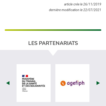
article crée le 26/11/2019
dernière modification le 22/07/2021
LES PARTENARIATS
visiter les site de Ministère du travail (
visiter les si