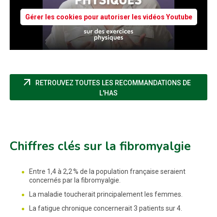
Gérer les cookies pour autoriser les vidéos Youtube
arrow_outward
RETROUVEZ TOUTES LES RECOMMANDATIONS DE
(NOUVELLE FENÊTRE)
L'HAS
Chiffres clés sur la fibromyalgie
Entre 1,4 à 2,2 % de la population française seraient
concernés par la fibromyalgie.
La maladie toucherait principalement les femmes.
La fatigue chronique concernerait 3 patients sur 4.