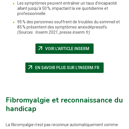
Les symptômes peuvent entraîner un taux d’incapacité
allant jusqu’à 50 %, impactant la vie quotidienne et
professionnelle.
95 % des personnes souffrent de troubles du sommeil et
85 % présentent des symptômes anxiodépressifs.
(Sources : Inserm 2021, presse.inserm.fr)
arrow_outward
(NOUVELLE FENÊTRE
VOIR L'ARTICLE INSERM
arrow_outward
(NOUVELLE FEN
EN SAVOIR PLUS SUR L'INSERM.FR
Fibromyalgie et reconnaissance du
handicap
La fibromyalgie n’est pas reconnue automatiquement comme