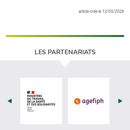
article crée le 12/05/2026
LES PARTENARIATS
visiter les site de Ministère du travail (nou
visiter les sit