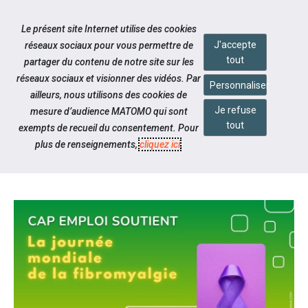
Accéder à notre page Facebook
Accéder à notre page Linkedin
Accéder à notre page Twitter
Accéder à notre page Citykomi
Aller à la navigation
Le présent site Internet utilise des cookies
Aller au contenu
J'accepte
réseaux sociaux pour vous permettre de
tout
partager du contenu de notre site sur les
réseaux sociaux et visionner des vidéos. Par
Personnaliser
ailleurs, nous utilisons des cookies de
Je refuse
mesure d’audience MATOMO qui sont
Notre actualité
tout
exempts de recueil du consentement. Pour
JOURNÉE MONDIALE DE LA
plus de renseignements,
cliquez ici
.
FIBROMYALGIE