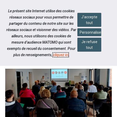
Accéder à notre page Facebook
Accéder à notre page Linkedin
Accéder à notre page Twitter
Accéder à notre page Citykomi
Aller à la navigation
Le présent site Internet utilise des cookies
Aller au contenu
J'accepte
réseaux sociaux pour vous permettre de
tout
partager du contenu de notre site sur les
réseaux sociaux et visionner des vidéos. Par
Personnaliser
ailleurs, nous utilisons des cookies de
Je refuse
mesure d’audience MATOMO qui sont
Notre actualité
tout
exempts de recueil du consentement. Pour
JOBDATING
plus de renseignements,
cliquez ici
.