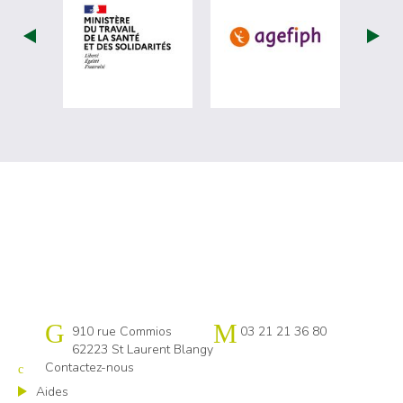
visiter les site de Ministère du travail (nou
visiter les sit
Cap emploi Pas-de-Calais centre
910 rue Commios
03 21 21 36 80
62223 St Laurent Blangy
Contactez-nous
Aides