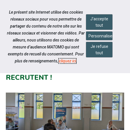
Accéder à notre page Facebook
Accéder à notre page Linkedin
Accéder à notre page Twitter
Accéder à notre page Citykomi
Aller à la navigation
Le présent site Internet utilise des cookies
Aller au contenu
J'accepte
réseaux sociaux pour vous permettre de
tout
partager du contenu de notre site sur les
réseaux sociaux et visionner des vidéos. Par
Personnaliser
ailleurs, nous utilisons des cookies de
Je refuse
mesure d’audience MATOMO qui sont
Notre actualité
tout
exempts de recueil du consentement. Pour
FORUM EMPLOI HANDICAP : LES
plus de renseignements,
cliquez ici
.
ENTREPRISES ENGAGÉES
RECRUTENT !