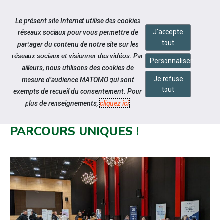
Accéder à notre page Facebook
Accéder à notre page Linkedin
Accéder à notre page Twitter
Accéder à notre page Citykomi
Aller à la navigation
Le présent site Internet utilise des cookies
Aller au contenu
J'accepte
réseaux sociaux pour vous permettre de
tout
partager du contenu de notre site sur les
réseaux sociaux et visionner des vidéos. Par
Personnaliser
ailleurs, nous utilisons des cookies de
Je refuse
mesure d’audience MATOMO qui sont
Notre actualité
tout
exempts de recueil du consentement. Pour
FORUM DE L'INTÉRIMAIRE : DES
plus de renseignements,
cliquez ici
.
ÉCHANGES INSPIRANTS ET DES
PARCOURS UNIQUES !