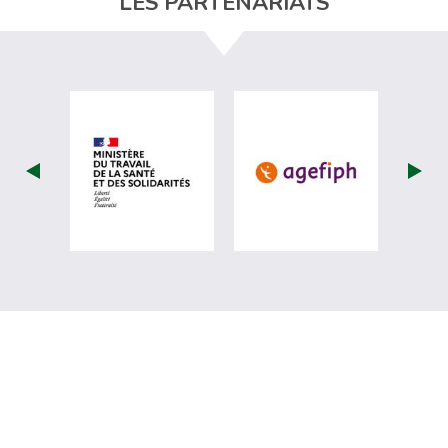
LES PARTENARIATS
visiter les site de Ministère du travail (nou
visiter les sit