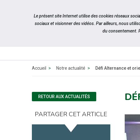
Accéder à notre page Facebook
Accéder à notre page Linkedin
Accéder à notre page Twitter
Accéder à notre page Citykomi
Aller à la navigation
Le présent site Internet utilise des cookies réseaux soc
Aller au contenu
sociaux et visionner des vidéos. Par ailleurs, nous ut
du consentement. P
QUI SOMM
NOUS ?
Accueil
Notre actualité
Défi Alternance et ori
DÉ
RETOUR AUX ACTUALITÉS
PARTAGER CET ARTICLE