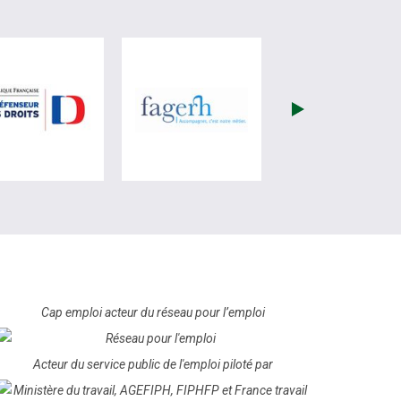
ite de France Travail (nouvelle fenêtre)
visiter les site de Défenseur des droits (nouvelle fenêtre)
visiter les site de Fagerh (no
Cap emploi acteur du réseau pour l’emploi
Acteur du service public de l'emploi piloté par