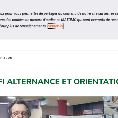
travel_explore
settings_accessibility
Sites du réseau
Acc
iaux pour vous permettre de partager du contenu de notre site sur les rése
ilisons des cookies de mesure d’audience MATOMO qui sont exempts de recue
our plus de renseignements,
cliquez ici
.
ES-
ESPACE
ESPACE
ACTUALITÉS
CANDIDAT
EMPLOYEUR
P
entation
FI ALTERNANCE ET ORIENTAT