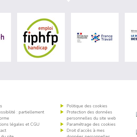
e du travail (nouvelle fenêtre)
visiter les site de Agefiph (nouvelle fenêtre)
visiter les site de Fiphfp (nouvelle fenêtre)
visiter les s
s
Politique des cookies
ssibilité : partiellement
Protection des données
orme
personnelles du site web
ions légales et CGU
Paramétrage des cookies
act
Droit d’accès à mes
 du site
données personnelles