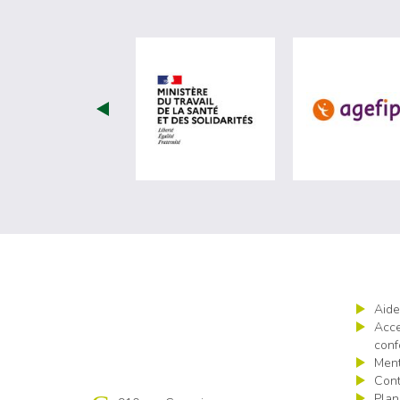
visiter les site de Ministèr
Aide
Acce
conf
Ment
Cont
Plan