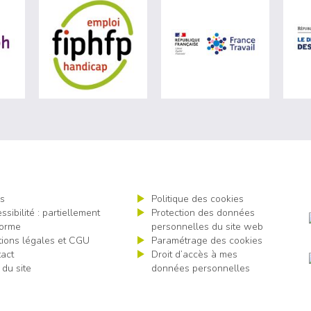
ère du travail (nouvelle fenêtre)
visiter les site de Agefiph (nouvelle fenêtre)
visiter les site de Fiphfp (nouvelle fenêt
visiter les 
s
Politique des cookies
ssibilité : partiellement
Protection des données
orme
personnelles du site web
ions légales et CGU
Paramétrage des cookies
act
Droit d’accès à mes
 du site
données personnelles