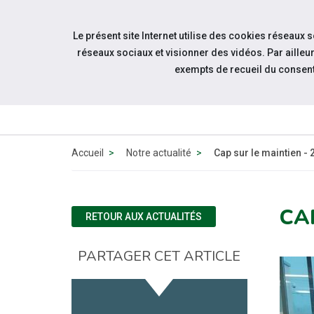
Accéder à notre page Facebook
Accéder à notre page Linkedin
Accéder à notre page Twitter
Accéder à notre page Citykomi
Aller à la navigation
Le présent site Internet utilise des cookies réseaux 
Aller au contenu
réseaux sociaux et visionner des vidéos. Par aill
exempts de recueil du consen
QUI SOMM
NOUS ?
Accueil
Notre actualité
Cap sur le maintien -
CA
RETOUR AUX ACTUALITÉS
PARTAGER CET ARTICLE