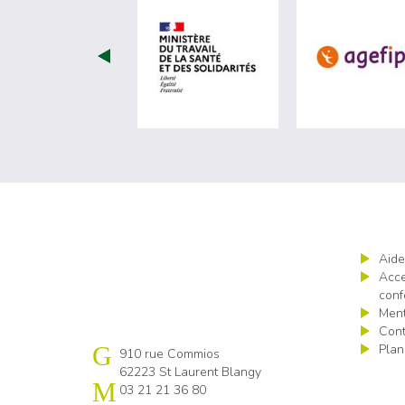
visiter les site de Minist
Aide
Acce
conf
Ment
Cont
Plan
Cap emploi Pas-de-Calais centre
910 rue Commios
62223 St Laurent Blangy
03 21 21 36 80