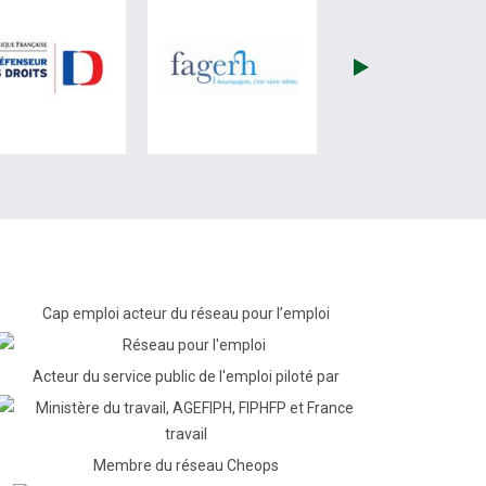
re)
site de France Travail (nouvelle fenêtre)
visiter les site de Défenseur des droits (nouvelle fenêtr
visiter les site de Fagerh (
Cap emploi acteur du réseau pour l’emploi
Acteur du service public de l'emploi piloté par
Membre du réseau Cheops