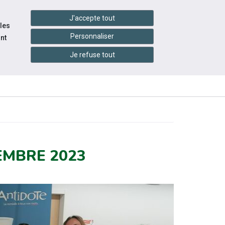
handshake
essibilité
Services en ligne
J'accepte tout
 les
Personnaliser
nt
Je refuse tout
INFOS
CONTACTEZ-
ÉVÉNEMENTS
RATIQUES
NOUS
EMBRE 2023