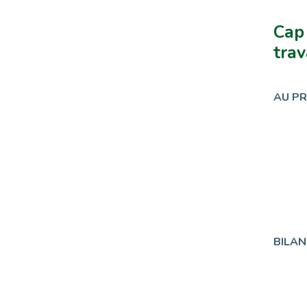
Cap 
trav
AU P
BILAN