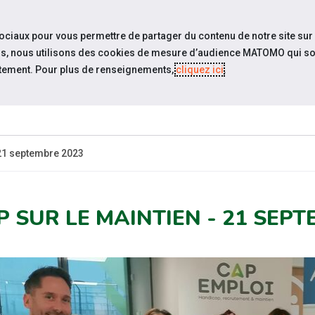
travel_explore
settings_accessibility
Sites du réseau
Acc
sociaux pour vous permettre de partager du contenu de notre site sur
eurs, nous utilisons des cookies de mesure d’audience MATOMO qui so
tement. Pour plus de renseignements,
cliquez ici
.
ES-
ESPACE
ESPACE
ACTUALITÉS
CANDIDAT
EMPLOYEUR
P
 21 septembre 2023
P SUR LE MAINTIEN - 21 SEPT