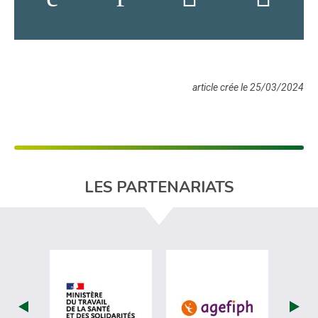
article crée le 25/03/2024
LES PARTENARIATS
visiter les site de Ministère du travail (nou
visiter les sit