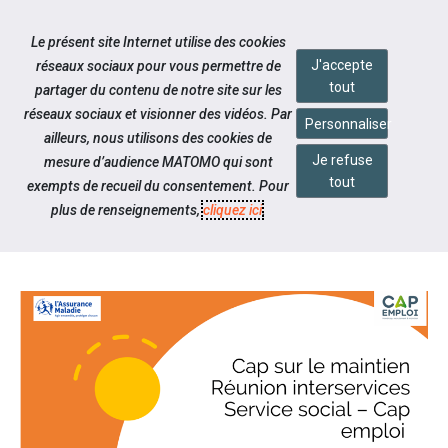
Accéder à notre page Facebook
Accéder à notre page Linkedin
Accéder à notre page Twitter
Accéder à notre page Citykomi
Aller à la navigation
Le présent site Internet utilise des cookies
Aller au contenu
J'accepte
réseaux sociaux pour vous permettre de
tout
partager du contenu de notre site sur les
réseaux sociaux et visionner des vidéos. Par
Personnaliser
ailleurs, nous utilisons des cookies de
Je refuse
mesure d’audience MATOMO qui sont
Notre actualité
tout
exempts de recueil du consentement. Pour
CAP SUR LE MAINTIEN 2024,
plus de renseignements,
cliquez ici
.
C’EST PARTI !