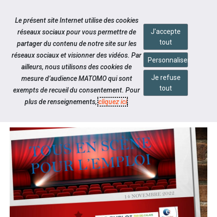
Accéder à notre page Facebook
Accéder à notre page Linkedin
Accéder à notre page Twitter
Accéder à notre page Citykomi
Aller à la navigation
Le présent site Internet utilise des cookies
Aller au contenu
J'accepte
réseaux sociaux pour vous permettre de
tout
partager du contenu de notre site sur les
réseaux sociaux et visionner des vidéos. Par
Personnaliser
ailleurs, nous utilisons des cookies de
Je refuse
mesure d’audience MATOMO qui sont
Notre actualité
tout
exempts de recueil du consentement. Pour
TOUS EN SCÈNE POUR L'EMPLOI !
plus de renseignements,
cliquez ici
.