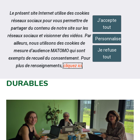
Accéder à notre page Facebook
Accéder à notre page Linkedin
Accéder à notre page Twitter
Accéder à notre page Citykomi
Aller à la navigation
Le présent site Internet utilise des cookies
Aller au contenu
J'accepte
réseaux sociaux pour vous permettre de
tout
partager du contenu de notre site sur les
réseaux sociaux et visionner des vidéos. Par
Personnaliser
ailleurs, nous utilisons des cookies de
Je refuse
mesure d’audience MATOMO qui sont
Notre actualité
tout
exempts de recueil du consentement. Pour
DES TEMPS D’ÉCHANGES POUR
plus de renseignements,
cliquez ici
.
CO-CONSTRUIRE DES SOLUTIONS
DURABLES